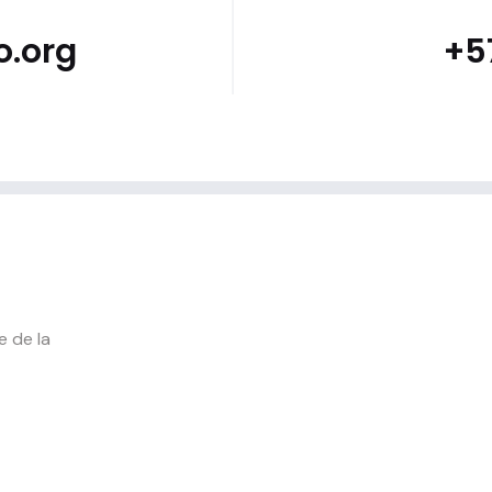
o.org
+5
e de la